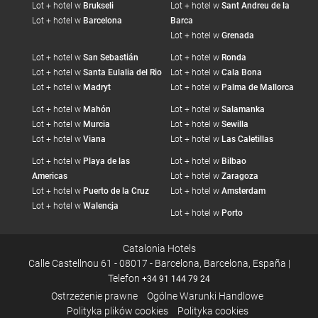
Lot + hotel w
Brukseli
Lot + hotel w
Sant Andreu de la
Lot + hotel w
Barcelona
Barca
Lot + hotel w
Grenada
Lot + hotel w
San Sebastián
Lot + hotel w
Ronda
Lot + hotel w
Santa Eulalia del Rio
Lot + hotel w
Cala Bona
Lot + hotel w
Madryt
Lot + hotel w
Palma de Mallorca
Lot + hotel w
Mahón
Lot + hotel w
Salamanka
Lot + hotel w
Murcia
Lot + hotel w
Sewilla
Lot + hotel w
Viana
Lot + hotel w
Las Caletillas
Lot + hotel w
Playa de las
Lot + hotel w
Bilbao
Americas
Lot + hotel w
Zaragoza
Lot + hotel w
Puerto de la Cruz
Lot + hotel w
Amsterdam
Lot + hotel w
Walencja
Lot + hotel w
Porto
Catalonia Hotels
Calle Castellnou 61 - 08017 - Barcelona, Barcelona, España |
Telefon
+34 91 144 79 24
Ostrzeżenie prawne
Ogólne Warunki Handlowe
Polityka plików cookies
Polityka cookies