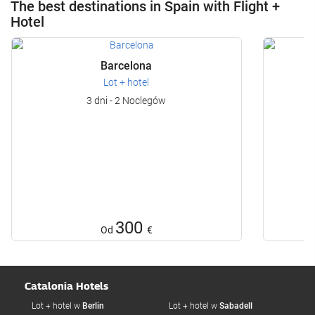
The best destinations in Spain with Flight +
Hotel
Barcelona
Lot + hotel
3 dni - 2 Noclegów
300
Od
€
Catalonia Hotels
Lot + hotel w
Berlin
Lot + hotel w
Sabadell