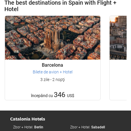
The best destinations in Spain with Flight +
Hotel
Barcelona
Bilete de avion + Hotel
3 zile - 2 nopţi
346
începând cu
US$
Catalonia Hotels
Zbor + Hotel:
Berlin
Zbor + Hotel:
Sabadell