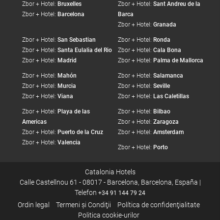
Zbor + Hotel:
Bruxelles
Zbor + Hotel:
Sant Andreu de la
Zbor + Hotel:
Barcelona
Barca
Zbor + Hotel:
Granada
Zbor + Hotel:
San Sebastian
Zbor + Hotel:
Ronda
Zbor + Hotel:
Santa Eulalia del Rio
Zbor + Hotel:
Cala Bona
Zbor + Hotel:
Madrid
Zbor + Hotel:
Palma de Mallorca
Zbor + Hotel:
Mahón
Zbor + Hotel:
Salamanca
Zbor + Hotel:
Murcia
Zbor + Hotel:
Seville
Zbor + Hotel:
Viana
Zbor + Hotel:
Las Caletillas
Zbor + Hotel:
Playa de las
Zbor + Hotel:
Bilbao
Americas
Zbor + Hotel:
Zaragoza
Zbor + Hotel:
Puerto de la Cruz
Zbor + Hotel:
Amsterdam
Zbor + Hotel:
Valencia
Zbor + Hotel:
Porto
Catalonia Hotels
Calle Castellnou 61 - 08017 - Barcelona, Barcelona, España |
Telefon
+34 91 144 79 24
Ordin legal
Termeni şi Condiţii
Política de confidenţialitate
Politica cookie-urilor