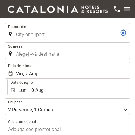
Traseu
Plecare din
Sosire în
.
Data de intrare
Data de ieșire
Ocupație
Ocupație
2
Persoane
,
1
Cameră
Cod promoțional